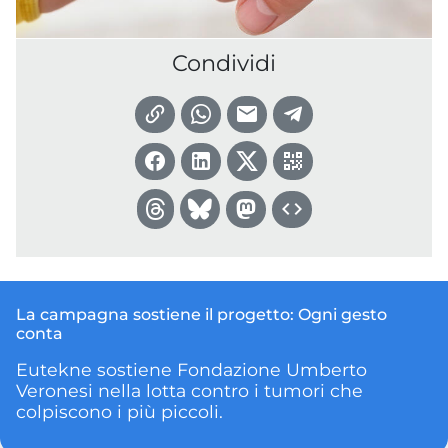
Condividi
La campagna sostiene il progetto:
Ogni gesto
conta
Eutekne sostiene Fondazione Umberto
Veronesi nella lotta contro i tumori che
colpiscono i più piccoli.