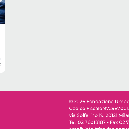
€
© 2026 Fondazione Umber
Codice Fiscale 97298700
via Solferino 19, 20121 Mil
Tel. 02 76018187 - Fax 02