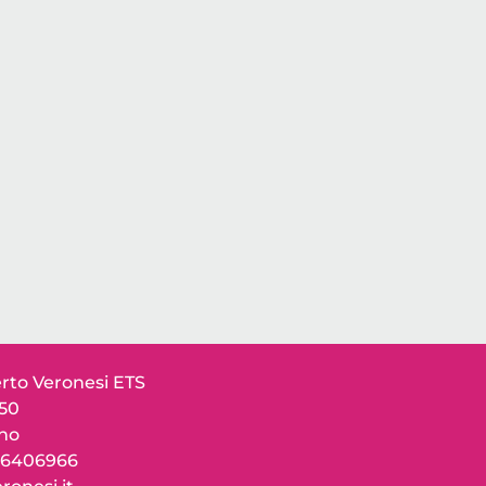
to Veronesi ETS
150
ano
 76406966