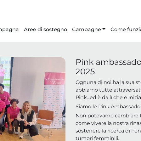
ampagna
Aree di sostegno
Campagne
Come funzi
Pink ambassado
2025
Ognuna di noi ha la sua st
abbiamo tutte attraversato
Pink...ed è da lì che è iniz
Siamo le Pink Ambassador
Non potevamo cambiare le
come vivere la nostra rina
sostenere la ricerca di F
tumori femminili.