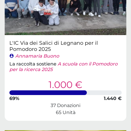
L'IC Via dei Salici di Legnano per il
Pomodoro 2025
Annamaria Buono
La raccolta sostiene
A scuola con il Pomodoro
per la ricerca 2025
1.000 €
69%
1.440 €
37 Donazioni
65 Unità