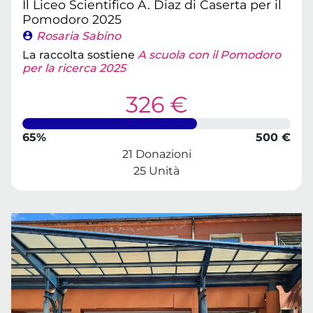
Il Liceo Scientifico A. Diaz di Caserta per il
Pomodoro 2025
Rosaria Sabino
La raccolta sostiene
A scuola con il Pomodoro
per la ricerca 2025
326 €
65%
500 €
21 Donazioni
25 Unità