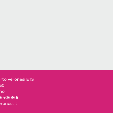
to Veronesi ETS
150
ano
 76406966
ronesi.it