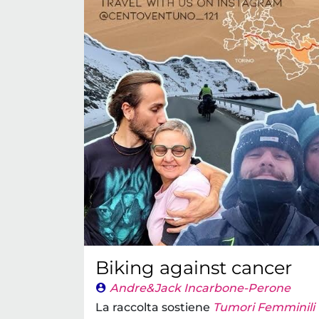
Biking against cancer
Andre&Jack Incarbone-Perone
La raccolta sostiene
Tumori Femminili