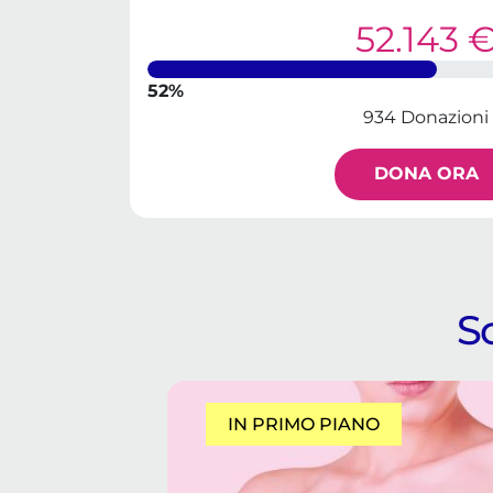
52.143 
52%
934 Donazioni
DONA ORA
Sc
IN PRIMO PIANO