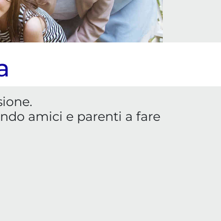
a
sione.
ando amici e parenti a fare