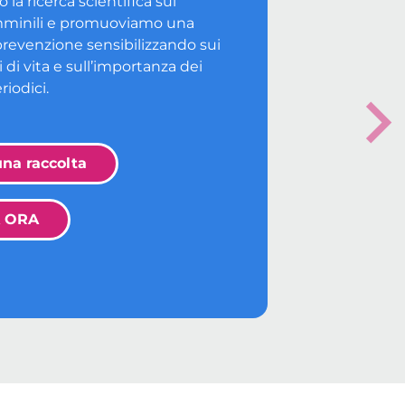
la ricerca scientifica sui
mminili e promuoviamo una
prevenzione sensibilizzando sui
li di vita e sull’importanza dei
riodici.
Nex
una raccolta
 ORA