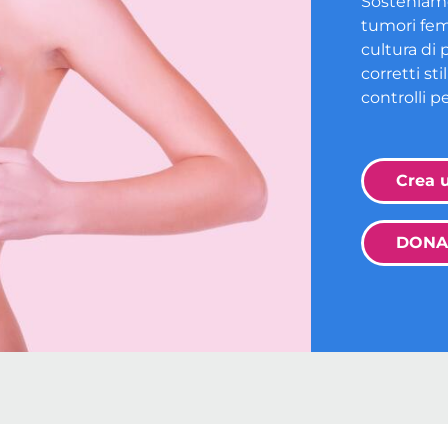
Sosteniamo 
tumori fe
cultura di 
corretti sti
controlli pe
Crea 
DONA