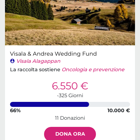
Visala & Andrea Wedding Fund
Visala Alagappan
La raccolta sostiene
Oncologia e prevenzione
6.550 €
-325 Giorni
66%
10.000 €
11 Donazioni
DONA ORA