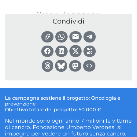
Condividi
La campagna sostiene il progetto:
Oncologia e
prevenzione
Obiettivo totale del progetto:
50.000 €
Nel mondo sono ogni anno 7 milioni le vittime
di cancro. Fondazione Umberto Veronesi si
impegna per vedere un futuro senza cancro.