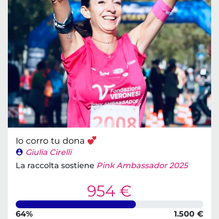
Io corro tu dona
Giulia Cirelli
La raccolta sostiene
Pink Ambassador 2025
954 €
64%
1.500 €