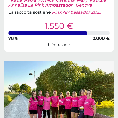
_Katia_Paola_Monica_Caterina_Mary_Patrizia
Annalisa Le Pink Ambassador _Genova
La raccolta sostiene
Pink Ambassador 2025
1.550 €
78%
2.000 €
9 Donazioni