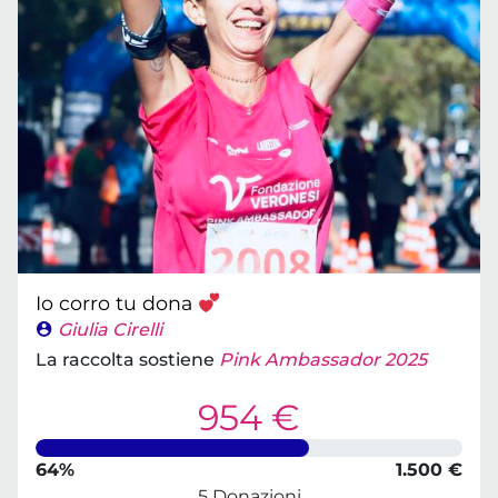
Io corro tu dona
Giulia Cirelli
La raccolta sostiene
Pink Ambassador 2025
954 €
64%
1.500 €
5 Donazioni