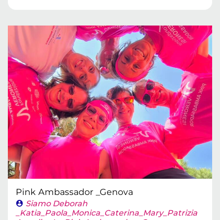
Pink Ambassador _Genova
Siamo Deborah
_Katia_Paola_Monica_Caterina_Mary_Patrizia