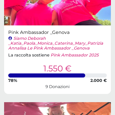
Pink Ambassador _Genova
Siamo Deborah
_Katia_Paola_Monica_Caterina_Mary_Patrizia
Annalisa Le Pink Ambassador _Genova
La raccolta sostiene
Pink Ambassador 2025
1.550 €
78%
2.000 €
9 Donazioni