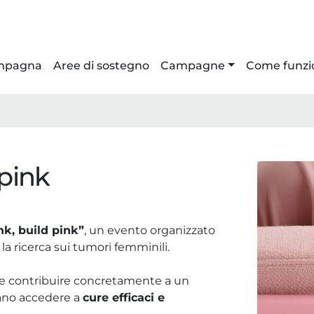
ampagna
Aree di sostegno
Campagne
Come funzi
 pink
nk, build pink”
, un evento organizzato
a ricerca sui tumori femminili.
e e contribuire concretamente a un
ano accedere a
cure efficaci e