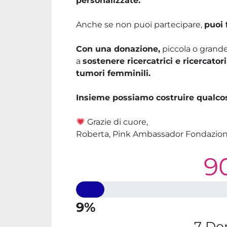
personalizzate.
Anche se non puoi partecipare,
puoi 
Con una donazione,
piccola o grande
a
sostenere ricercatrici e ricercatori
tumori femminili.
Insieme possiamo costruire qualcosa 
Grazie di cuore,
Roberta, Pink Ambassador Fondazion
9
9%
7 Do