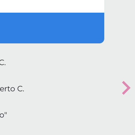
C.
erto C.
Nex
o"