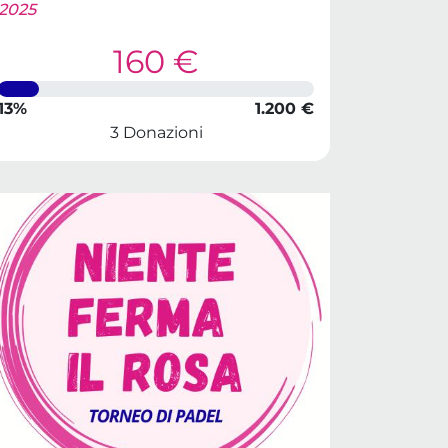
2025
160 €
13%
1.200 €
3 Donazioni