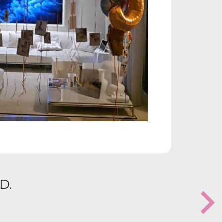
D.
Nex