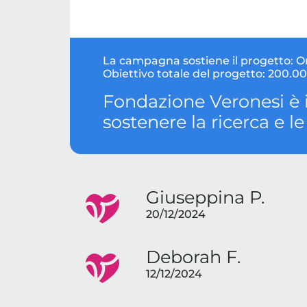
La campagna sostiene il progetto:
O
Obiettivo totale del progetto:
200.00
Fondazione Veronesi è 
sostenere la ricerca e l
Giuseppina P.
20/12/2024
Deborah F.
12/12/2024