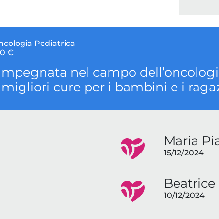
ncologia Pediatrica
0 €
impegnata nel campo dell’oncologia
e migliori cure per i bambini e i rag
Maria Pia
15/12/2024
Beatrice 
10/12/2024