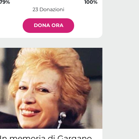
79%
100%
23 Donazioni
DONA ORA
In memoria di Gargano