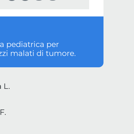
 pediatrica per
azzi malati di tumore.
 L.
F.