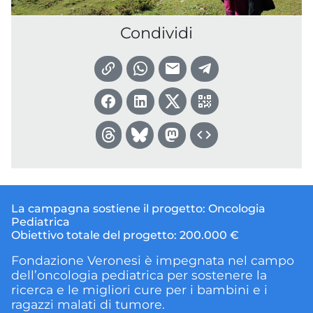
Condividi
La campagna sostiene il progetto:
Oncologia
Pediatrica
Obiettivo totale del progetto:
200.000 €
Fondazione Veronesi è impegnata nel campo
dell’oncologia pediatrica per sostenere la
ricerca e le migliori cure per i bambini e i
ragazzi malati di tumore.