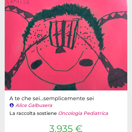
A te che sei…semplicemente sei
Alice Galbusera
La raccolta sostiene
Oncologia Pediatrica
3.935 €