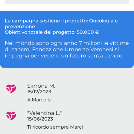
La campagna sostiene il progetto:
Oncologia e
prevenzione
Obiettivo totale del progetto:
50.000 €
Nel mondo sono ogni anno 7 milioni le vittime
di cancro. Fondazione Umberto Veronesi si
impegna per vedere un futuro senza cancro.
Simona M.
15/12/2023
A Marcella...
"Valentina L."
15/06/2023
Ti ricordo sempre Marci