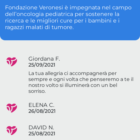
Fondazione Veronesi è impegnata nel campo
dell’oncologia pediatrica per sostenere la
ricerca e le migliori cure per i bambini e i
ragazzi malati di tumore.
Giordana F.
25/09/2021
La tua allegria ci accompagnerà per
sempre e ogni volta che penseremo a te il
nostro volto si illuminerà con un bel
sorriso.
ELENA C.
26/08/2021
DAVID N.
25/08/2021