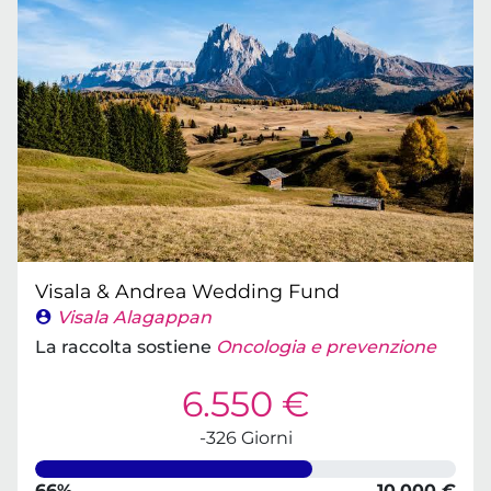
Visala & Andrea Wedding Fund
Visala Alagappan
La raccolta sostiene
Oncologia e prevenzione
6.550 €
-326 Giorni
66%
10.000 €