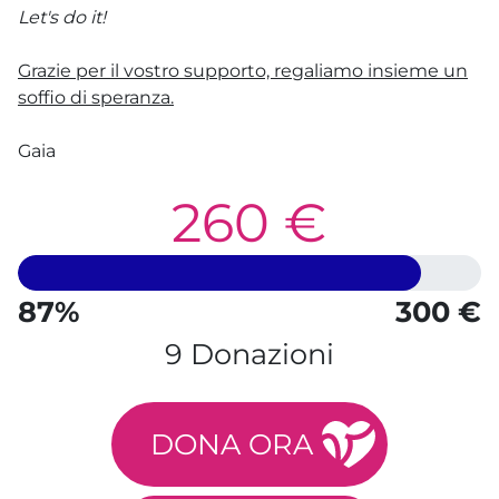
Let's do it!
Grazie per il vostro supporto, regaliamo insieme un
soffio di speranza.
Gaia
260 €
87%
300 €
9 Donazioni
DONA ORA