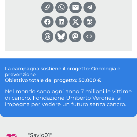
La campagna sostiene il progetto:
Oncologia e
prevenzione
Obiettivo totale del progetto:
50.000 €
Nel mondo sono ogni anno 7 milioni le vittime
di cancro. Fondazione Umberto Veronesi si
impegna per vedere un futuro senza cancro.
"Savio01"