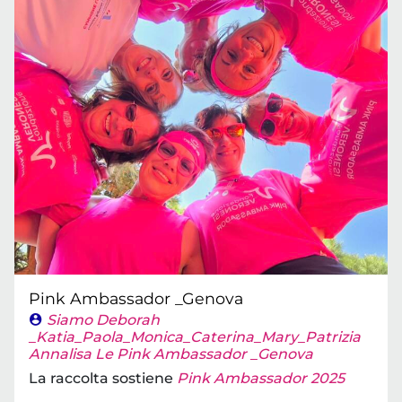
Pink Ambassador _Genova
Siamo Deborah
_Katia_Paola_Monica_Caterina_Mary_Patrizia
Annalisa Le Pink Ambassador _Genova
La raccolta sostiene
Pink Ambassador 2025