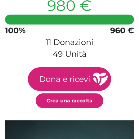
980 €
100%
960 €
11 Donazioni
49 Unità
Dona e ricevi
Crea una raccolta