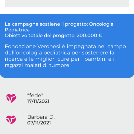
La campagna sostiene il progetto:
Oncologia
Pediatrica
Obiettivo totale del progetto:
200.000 €
Fondazione Veronesi è impegnata nel campo
dell’oncologia pediatrica per sostenere la
ricerca e le migliori cure per i bambini e i
ragazzi malati di tumore.
"fede"
17/11/2021
Barbara D.
07/11/2021