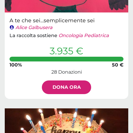
A te che sei…semplicemente sei
Alice Galbusera
La raccolta sostiene
Oncologia Pediatrica
3.935 €
100%
50 €
28 Donazioni
DONA ORA