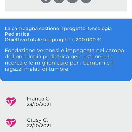
La campagna sostiene il progetto:
Oncologia
Pediatrica
Obiettivo totale del progetto:
200.000 €
Fondazione Veronesi è impegnata nel campo
dell’oncologia pediatrica per sostenere la
ricerca e le migliori cure per i bambini e i
ragazzi malati di tumore.
Franca C.
23/10/2021
Giusy C.
22/10/2021