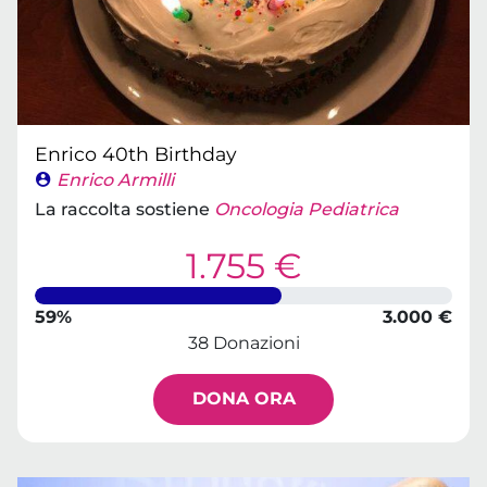
Enrico 40th Birthday
Enrico Armilli
La raccolta sostiene
Oncologia Pediatrica
1.755 €
59%
3.000 €
38 Donazioni
DONA ORA