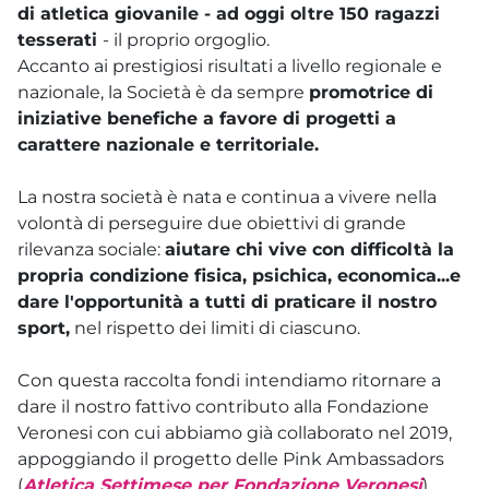
di atletica giovanile - ad oggi oltre 150 ragazzi
tesserati
- il proprio orgoglio.
Accanto ai prestigiosi risultati a livello regionale e
nazionale, la Società è da sempre
promotrice di
iniziative benefiche a favore di progetti a
carattere nazionale e territoriale.
La nostra società è nata e continua a vivere nella
volontà di perseguire due obiettivi di grande
rilevanza sociale:
aiutare chi vive con difficoltà la
propria condizione fisica, psichica, economica...e
dare l'opportunità a tutti di praticare il nostro
sport,
nel rispetto dei limiti di ciascuno.
Con questa raccolta fondi intendiamo ritornare a
dare il nostro fattivo contributo alla Fondazione
Veronesi con cui abbiamo già collaborato nel 2019,
appoggiando il progetto delle Pink Ambassadors
(
Atletica Settimese per Fondazione Veronesi
)