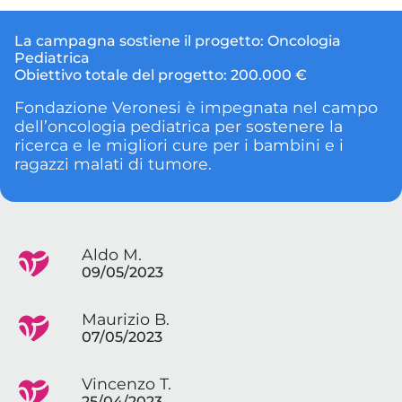
La campagna sostiene il progetto:
Oncologia
Pediatrica
Obiettivo totale del progetto:
200.000 €
Fondazione Veronesi è impegnata nel campo
dell’oncologia pediatrica per sostenere la
ricerca e le migliori cure per i bambini e i
ragazzi malati di tumore.
Aldo M.
09/05/2023
Maurizio B.
07/05/2023
Vincenzo T.
25/04/2023