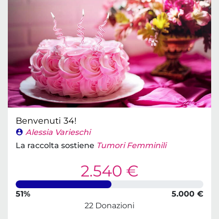
Benvenuti 34!
Alessia Varieschi
La raccolta sostiene
Tumori Femminili
2.540 €
51%
5.000 €
22 Donazioni