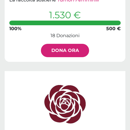
1.530 €
100%
500 €
18 Donazioni
DONA ORA