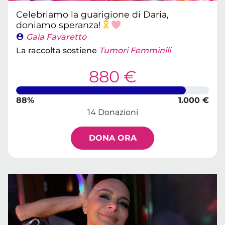
Celebriamo la guarigione di Daria,
doniamo speranza!
Gaia Favaretto
La raccolta sostiene
Tumori Femminili
880 €
88%
1.000 €
14 Donazioni
DONA ORA