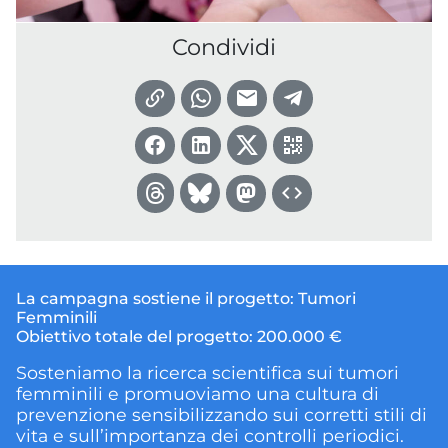
Condividi
La campagna sostiene il progetto:
Tumori
Femminili
Obiettivo totale del progetto:
200.000 €
Sosteniamo la ricerca scientifica sui tumori
femminili e promuoviamo una cultura di
prevenzione sensibilizzando sui corretti stili di
vita e sull’importanza dei controlli periodici.