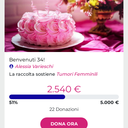
Benvenuti 34!
Alessia Varieschi
La raccolta sostiene
Tumori Femminili
2.540 €
51%
5.000 €
22 Donazioni
DONA ORA