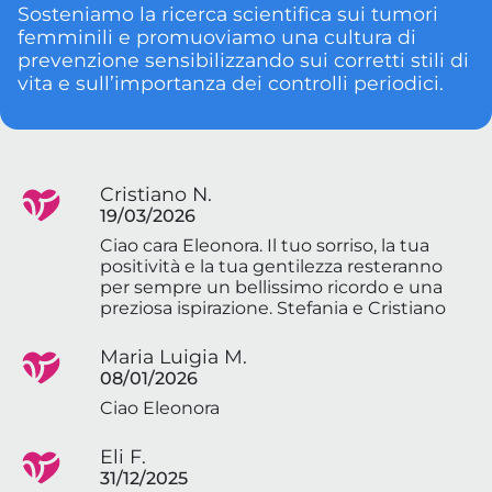
Sosteniamo la ricerca scientifica sui tumori
femminili e promuoviamo una cultura di
prevenzione sensibilizzando sui corretti stili di
vita e sull’importanza dei controlli periodici.
Cristiano N.
19/03/2026
Ciao cara Eleonora. Il tuo sorriso, la tua
positività e la tua gentilezza resteranno
per sempre un bellissimo ricordo e una
preziosa ispirazione. Stefania e Cristiano
Maria Luigia M.
08/01/2026
Ciao Eleonora
Eli F.
31/12/2025