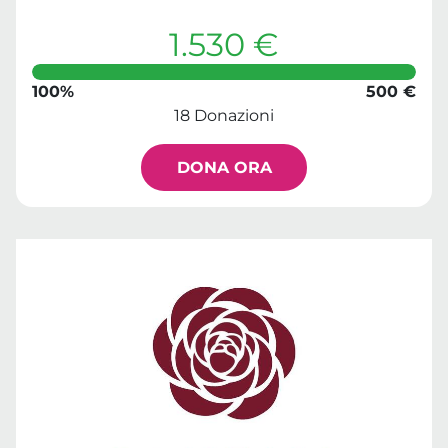
1.530 €
100%
500 €
18 Donazioni
DONA ORA