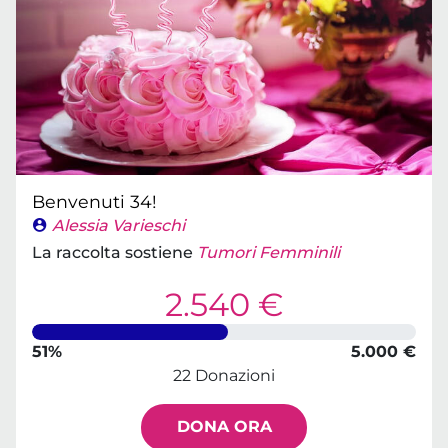
Benvenuti 34!
Alessia Varieschi
La raccolta sostiene
Tumori Femminili
2.540 €
51%
5.000 €
22 Donazioni
DONA ORA