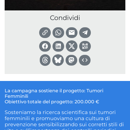
Condividi
La campagna sostiene il progetto:
Tumori
Femminili
Obiettivo totale del progetto:
200.000 €
Sosteniamo la ricerca scientifica sui tumori
femminili e promuoviamo una cultura di
prevenzione sensibilizzando sui corretti stili di