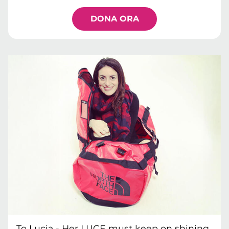
DONA ORA
To Lucia - Her LUCE must keep on shining