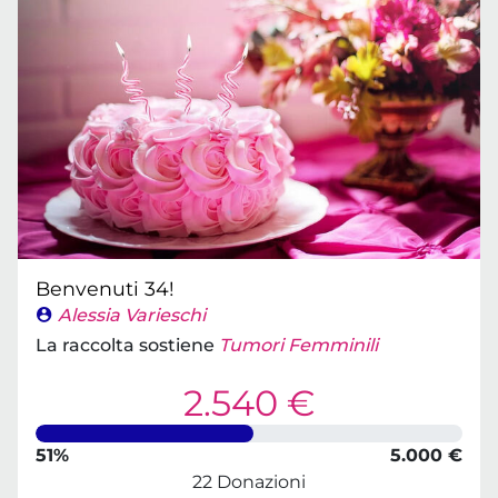
Benvenuti 34!
Alessia Varieschi
La raccolta sostiene
Tumori Femminili
2.540 €
51%
5.000 €
22 Donazioni