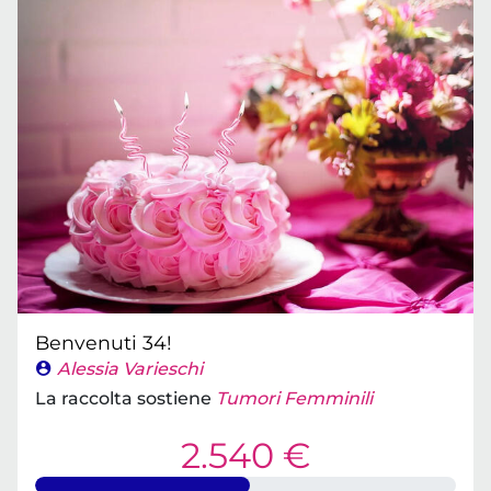
Benvenuti 34!
Alessia Varieschi
La raccolta sostiene
Tumori Femminili
2.540 €