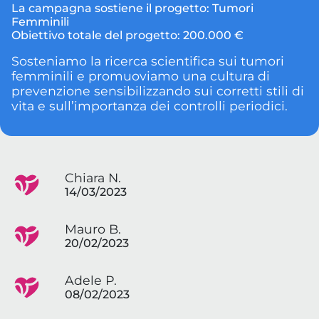
La campagna sostiene il progetto:
Tumori
Femminili
Obiettivo totale del progetto:
200.000 €
Sosteniamo la ricerca scientifica sui tumori
femminili e promuoviamo una cultura di
prevenzione sensibilizzando sui corretti stili di
vita e sull’importanza dei controlli periodici.
Chiara N.
14/03/2023
Mauro B.
20/02/2023
Adele P.
08/02/2023