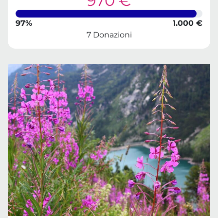
970 €
97%
1.000 €
7 Donazioni