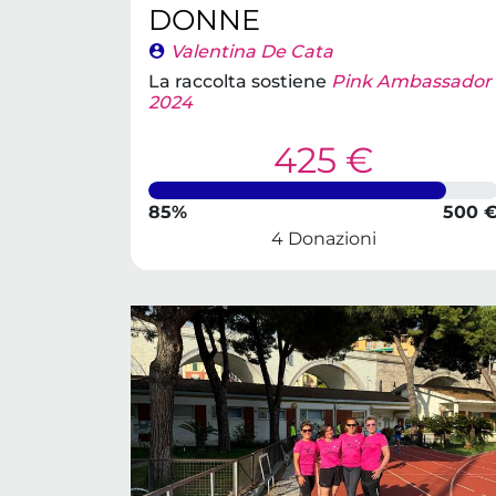
DONNE
Valentina De Cata
La raccolta sostiene
Pink Ambassador
2024
425 €
85%
500 
4 Donazioni