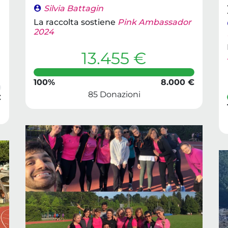
Silvia Battagin
La raccolta sostiene
Pink Ambassador
2024
13.455 €
100%
8.000 €
85 Donazioni
€