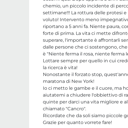
chemio, un piccolo incidente di perco
settimane!!! La rottura delle protesi e i
voluto! Intervento meno impegnativo
riportano a 5 anni fa. Niente paura, 
forte di prima. La vita ci mette difront
superare, l'importante è affrontarli se
dalle persone che ci sostengono, che 
è "Niente ferma il rosa, niente ferma 
Lottare sempre per quello in cui credo
la ricerca è vita!
Nonostante il forzato stop, quest'ann
maratona di New York!
Io ci metto le gambe e il cuore, ma ho
aiutatemi a chiudere l'obbiettivo di ra
quinte per darci una vita migliore e a
chiamato "Cancro".
Ricordate che da soli siamo piccole
Grazie per quanto vorrete fare!