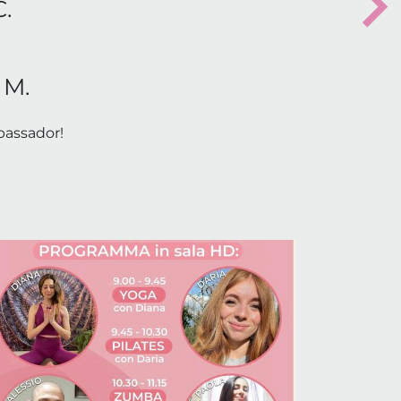
C.
Nex
 M.
bassador!