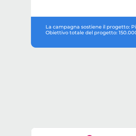
La campagna sostiene il progetto:
P
Obiettivo totale del progetto:
150.00