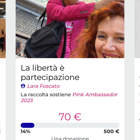
La libertà è
partecipazione
Lara Foscato
La raccolta sostiene
Pink Ambassador
2023
70 €
€
14%
500 €
Una donazione