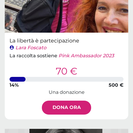
La libertà è partecipazione
Lara Foscato
La raccolta sostiene
Pink Ambassador 2023
70 €
14%
500 €
Una donazione
DONA ORA