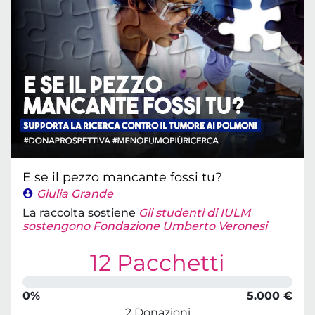
E se il pezzo mancante fossi tu?
Giulia Grande
La raccolta sostiene
Gli studenti di IULM
sostengono Fondazione Umberto Veronesi
12 Pacchetti
0%
5.000 €
2 Donazioni