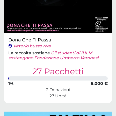
Dona Che Ti Passa
vittorio busso riva
La raccolta sostiene
Gli studenti di IULM
sostengono Fondazione Umberto Veronesi
27 Pacchetti
1%
5.000 €
2 Donazioni
27 Unità