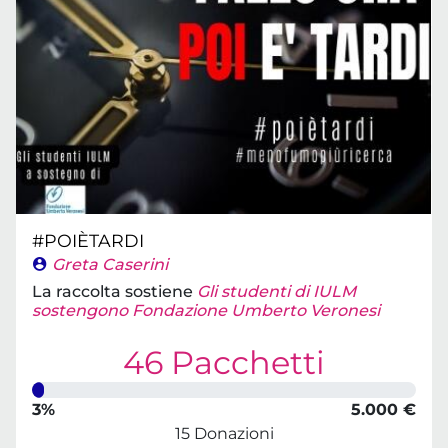
#POIÈTARDI
Greta Caserini
La raccolta sostiene
Gli studenti di IULM
sostengono Fondazione Umberto Veronesi
46 Pacchetti
3%
5.000 €
15 Donazioni