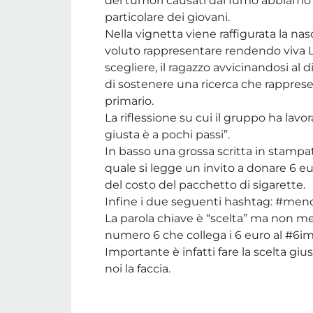
dei tumori causati dal fumo abbiamo vo
particolare dei giovani.
Nella vignetta viene raffigurata la n
voluto rappresentare rendendo viva LA
scegliere, il ragazzo avvicinandosi al d
di sostenere una ricerca che rapprese
primario.
La riflessione su cui il gruppo ha lavor
giusta è a pochi passi”.
In basso una grossa scritta in stampa
quale si legge un invito a donare 6 eu
del costo del pacchetto di sigarette.
Infine i due seguenti hashtag: #men
La parola chiave è “scelta” ma non men
numero 6 che collega i 6 euro al #6i
Importante è infatti fare la scelta g
noi la faccia.