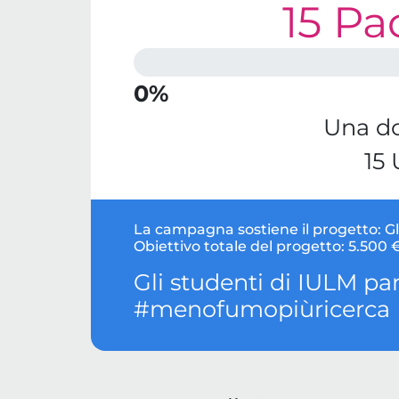
15 Pa
0%
Una d
15 
La campagna sostiene il progetto:
G
Obiettivo totale del progetto:
5.500 
Gli studenti di IULM p
#menofumopiùricerca