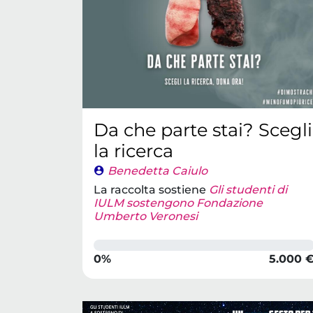
Da che parte stai? Scegli
la ricerca
Benedetta Caiulo
La raccolta sostiene
Gli studenti di
IULM sostengono Fondazione
Umberto Veronesi
0%
5.000 