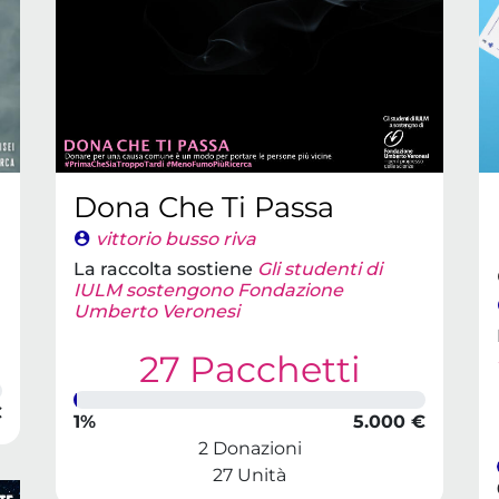
Dona Che Ti Passa
vittorio busso riva
La raccolta sostiene
Gli studenti di
IULM sostengono Fondazione
Umberto Veronesi
27 Pacchetti
€
1%
5.000 €
2 Donazioni
27 Unità