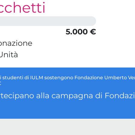
cchetti
5.000 €
onazione
Unità
li studenti di IULM sostengono Fondazione Umberto Ve
€
artecipano alla campagna di Fonda