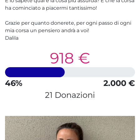
E lo sapete qual è la cosa più assurda? È che la corsa
ha cominciato a piacermi tantissimo!
Grazie per quanto donerete, per ogni passo di ogni
mia corsa un pensiero andrà a voi!
Dalila
918 €
46%
2.000 €
21 Donazioni