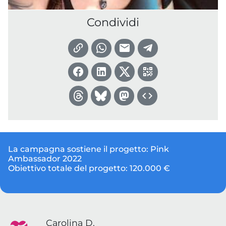
Condividi
La campagna sostiene il progetto:
Pink
Ambassador 2022
Obiettivo totale del progetto:
120.000 €
Carolina D.